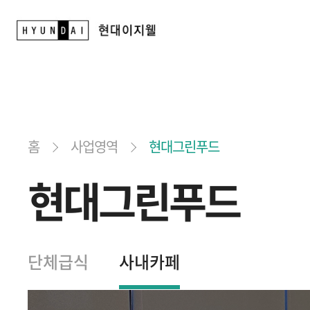
홈
사업영역
현대그린푸드
현대그린푸드
단체급식
사내카페